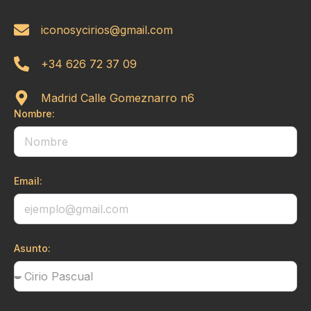
iconosycirios@gmail.com
+34 626 72 37 09
Madrid Calle Gomeznarro n6
Nombre:
Email:
Asunto: