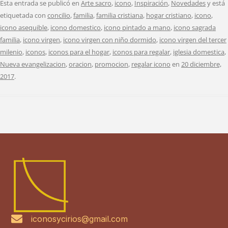
Esta entrada se publicó en
Arte sacro
,
icono
,
Inspiración
,
Novedades
y está
etiquetada con
concilio
,
familia
,
familia cristiana
,
hogar cristiano
,
icono
,
icono asequible
,
icono domestico
,
icono pintado a mano
,
icono sagrada
familia
,
icono virgen
,
icono virgen con niño dormido
,
icono virgen del tercer
milenio
,
iconos
,
iconos para el hogar
,
iconos para regalar
,
iglesia domestica
,
Nueva evangelizacion
,
oracion
,
promocion
,
regalar icono
en
20 diciembre,
2017
.
iconosycirios@gmail.com