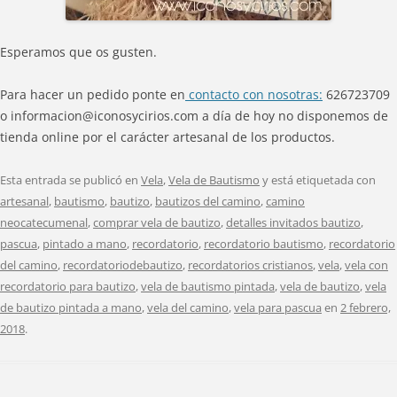
Esperamos que os gusten.
Para hacer un pedido ponte en
contacto con nosotras:
626723709
o informacion@iconosycirios.com a día de hoy no disponemos de
tienda online por el carácter artesanal de los productos.
Esta entrada se publicó en
Vela
,
Vela de Bautismo
y está etiquetada con
artesanal
,
bautismo
,
bautizo
,
bautizos del camino
,
camino
neocatecumenal
,
comprar vela de bautizo
,
detalles invitados bautizo
,
pascua
,
pintado a mano
,
recordatorio
,
recordatorio bautismo
,
recordatorio
del camino
,
recordatoriodebautizo
,
recordatorios cristianos
,
vela
,
vela con
recordatorio para bautizo
,
vela de bautismo pintada
,
vela de bautizo
,
vela
de bautizo pintada a mano
,
vela del camino
,
vela para pascua
en
2 febrero,
2018
.