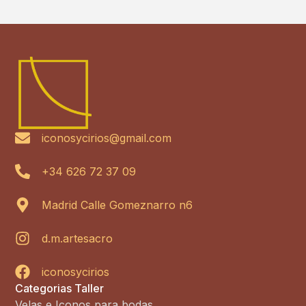
iconosycirios@gmail.com
+34 626 72 37 09
Madrid Calle Gomeznarro n6
d.m.artesacro
iconosycirios
Categorias Taller
Velas e Iconos para bodas