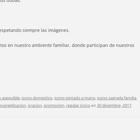
tus dudas.
 respetando siempre las imágenes.
antos en nuestro ambiente familiar, donde participan de nuestros
o asequible
,
icono domestico
,
icono pintado a mano
,
icono sagrada familia
,
vangelizacion
,
oracion
,
promocion
,
regalar icono
en
20 diciembre, 2017
.