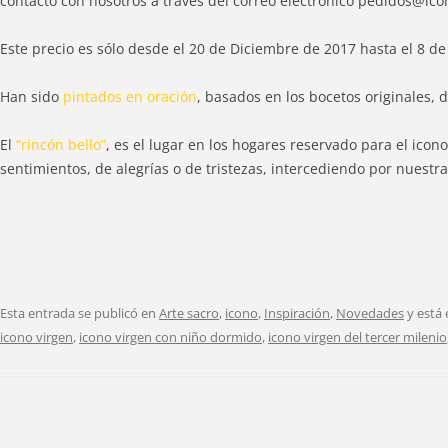
contacto con nosotros a través del correo eléctrónico pedidos@ic
Este precio es sólo desde el 20 de Diciembre de 2017 hasta el 8 d
Han sido
pintados en oración
, basados en los bocetos originales,
El
“rincón bello”
, es el lugar en los hogares reservado para el ico
sentimientos, de alegrías o de tristezas, intercediendo por nuest
Esta entrada se publicó en
Arte sacro
,
icono
,
Inspiración
,
Novedades
y está
icono virgen
,
icono virgen con niño dormido
,
icono virgen del tercer milenio