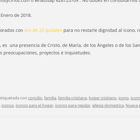
onosycirios.com o whatssap 626723709 . No dudes en consultarnos 
e Enero de 2018.
 dorados con
oro de 22 quilates
para no restarle dignidad al icono,
no, es una presencia de Cristo, de María, de los Ángeles o de los S
ras preocupaciones, proyectos e inquietudes.
 etiquetada con
concilio
,
familia
,
familia cristiana
,
hogar cristiano
,
icono
,
icon
,
iconos
,
iconos para el hogar
,
iconos para regalar
,
iglesia domestica
,
Nueva e