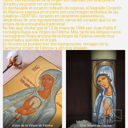
rusos. Las vestiduras de la Virgen son blancas, con una cenefa
dorada y se puede ver un rosario.
Es destacable el corazón rodeado de espinas, el Sagrado Corazón
de María se expresa en el icono con una imagen simbólica de las
palabras «SERTSE» corazón en caracteres paleoeslavos,
alejándose de una representación carnal del corazón que no es
propia de la iconografía tradicional.
No hay que olvidar que el 13 de mayo de 1984 san Juan Pablo II
consagra Rusia a la Virgen de Fátima. Más tarde los obispos rusos
consagraron Rusia al icono de la Virgen de Fátima, siendo muy
respetada y querida en el país.
En el icono se pueden leer dos inscripciones: «Imagen de la
Santísima Virgen de Fátima» y «En ti la Unidad».
Icono de la Virgen de Fátima
Cirio Virgen de Fátima