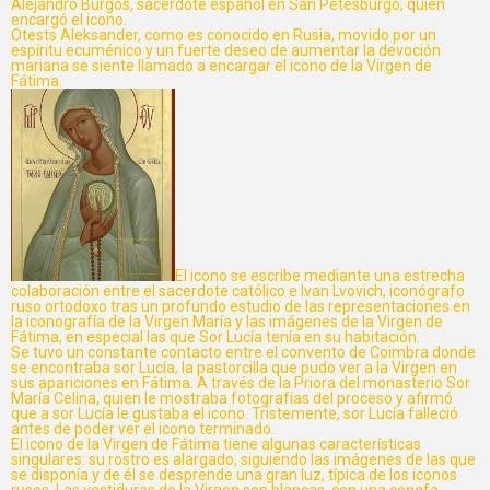
Alejandro Burgos, sacerdote español en San Petesburgo, quien
encargó el icono.
Otests Aleksander, como es conocido en Rusia, movido por un
espíritu ecuménico y un fuerte deseo de aumentar la devoción
mariana se siente llamado a encargar el icono de la Virgen de
Fátima.
El icono se escribe mediante una estrecha
colaboración entre el sacerdote católico e Ivan Lvovich, iconógrafo
ruso ortodoxo tras un profundo estudio de las representaciones en
la iconografía de la Virgen María y las imágenes de la Virgen de
Fátima, en especial las que Sor Lucía tenía en su habitación.
Se tuvo un constante contacto entre el convento de Coimbra donde
se encontraba sor Lucía, la pastorcilla que pudo ver a la Virgen en
sus apariciones en Fátima. A través de la Priora del monasterio Sor
María Celina, quien le mostraba fotografías del proceso y afirmó
que a sor Lucía le gustaba el icono. Tristemente, sor Lucía falleció
antes de poder ver el icono terminado.
El icono de la Virgen de Fátima tiene algunas características
singulares: su rostro es alargado, siguiendo las imágenes de las que
se disponía y de él se desprende una gran luz, típica de los iconos