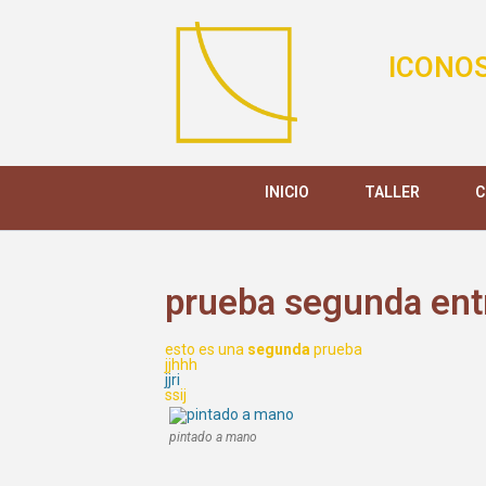
ICONOS
INICIO
TALLER
C
prueba segunda ent
esto es una
segunda
prueba
jjhhh
jjri
ssij
pintado a mano