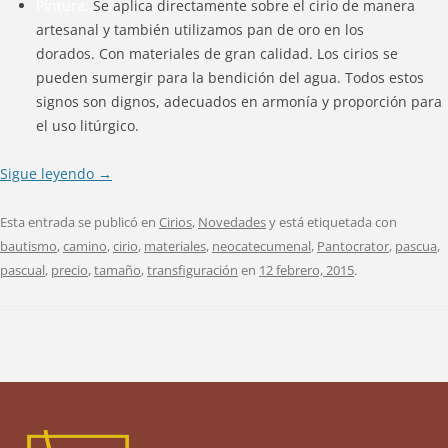
Pintura:
Se aplica directamente sobre el cirio de manera
artesanal y también utilizamos pan de oro en los
dorados. Con materiales de gran calidad. Los cirios se
pueden sumergir para la bendición del agua. Todos estos
signos son dignos, adecuados en armonía y proporción para
el uso litúrgico.
Sigue leyendo
→
Esta entrada se publicó en
Cirios
,
Novedades
y está etiquetada con
bautismo
,
camino
,
cirio
,
materiales
,
neocatecumenal
,
Pantocrator
,
pascua
,
pascual
,
precio
,
tamaño
,
transfiguración
en
12 febrero, 2015
.