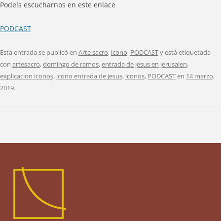
Podeís escucharnos en este enlace
PODCAST
Esta entrada se publicó en
Arte sacro
,
icono
,
PODCAST
y está etiquetada
con
artesacro
,
domingo de ramos
,
entrada de jesus en jerusalen
,
explicacion iconos
,
icono entrada de jesus
,
iconos
,
PODCAST
en
14 marzo,
2019
.