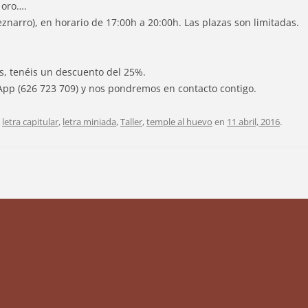
 oro….
eznarro), en horario de 17:00h a 20:00h. Las plazas son limitadas.
s, tenéis un descuento del 25%.
App (626 723 709) y nos pondremos en contacto contigo.
,
letra capitular
,
letra miniada
,
Taller
,
temple al huevo
en
11 abril, 2016
.