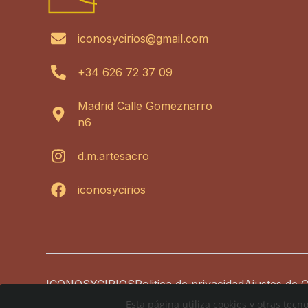
iconosycirios@gmail.com
+34 626 72 37 09
Madrid Calle Gomeznarro
n6
d.m.artesacro
iconosycirios
ICONOSYCIRIOS
Politica de privacidad
Ajustes de 
Esta página utiliza cookies y otras tec