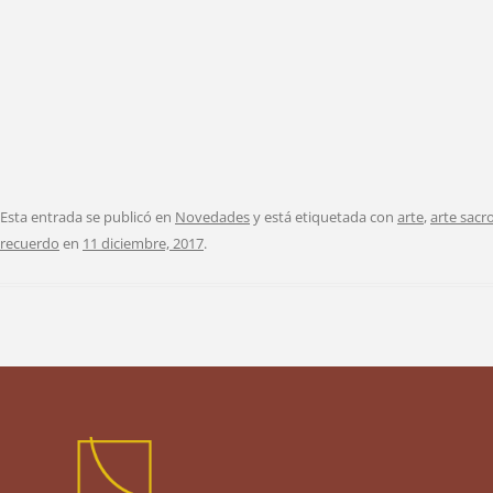
Esta entrada se publicó en
Novedades
y está etiquetada con
arte
,
arte sacr
recuerdo
en
11 diciembre, 2017
.