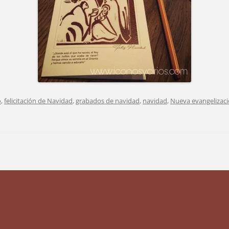
o
,
felicitación de Navidad
,
grabados de navidad
,
navidad
,
Nueva evangelizac