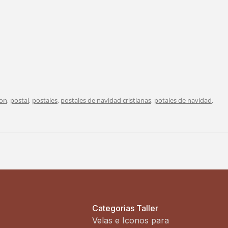
ion
,
postal
,
postales
,
postales de navidad cristianas
,
potales de navidad
,
Categorias Taller
Velas e Iconos para