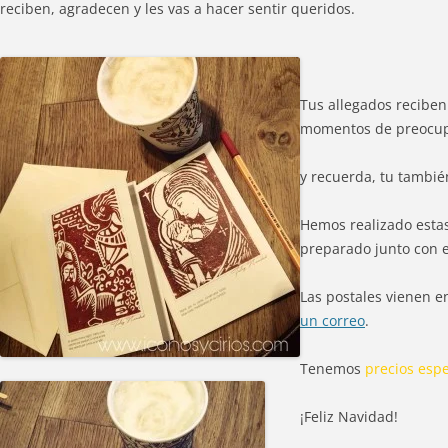
reciben, agradecen y les vas a hacer sentir queridos.
Tus allegados reciben
momentos de preocupac
y recuerda, tu tambié
Hemos realizado estas
preparado junto con el
Las postales vienen 
un correo
.
Tenemos
precios espe
¡Feliz Navidad!