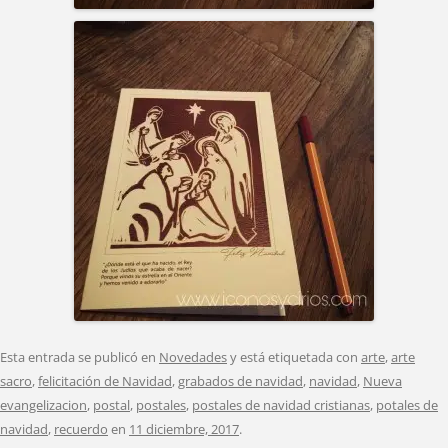
Esta entrada se publicó en
Novedades
y está etiquetada con
arte
,
arte
sacro
,
felicitación de Navidad
,
grabados de navidad
,
navidad
,
Nueva
evangelizacion
,
postal
,
postales
,
postales de navidad cristianas
,
potales de
navidad
,
recuerdo
en
11 diciembre, 2017
.