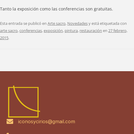
Tanto la exposición como las conferencias son gratuitas.
Esta entrada se publicó en
Arte sacro
,
Novedades
y está etiquetada con
arte sacro
,
conferencias
,
exposición
,
pintura
,
restauración
en
27 febrero,
2015
.
iconosycirios@gmail.com