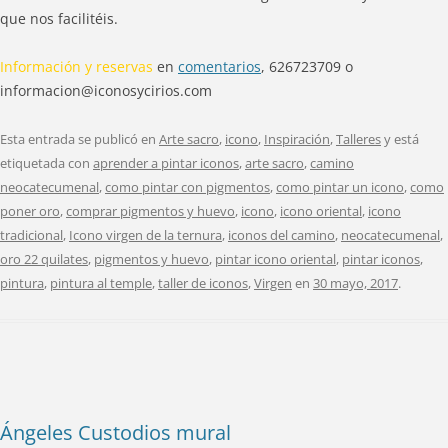
que nos facilitéis.
Información y reservas
en
comentarios
, 626723709 o
informacion@iconosycirios.com
Esta entrada se publicó en
Arte sacro
,
icono
,
Inspiración
,
Talleres
y está
etiquetada con
aprender a pintar iconos
,
arte sacro
,
camino
neocatecumenal
,
como pintar con pigmentos
,
como pintar un icono
,
como
poner oro
,
comprar pigmentos y huevo
,
icono
,
icono oriental
,
icono
tradicional
,
Icono virgen de la ternura
,
iconos del camino
,
neocatecumenal
,
oro 22 quilates
,
pigmentos y huevo
,
pintar icono oriental
,
pintar iconos
,
pintura
,
pintura al temple
,
taller de iconos
,
Virgen
en
30 mayo, 2017
.
Ángeles Custodios mural