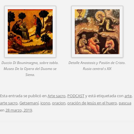
Duccio Di Bouninsegna, sobre tabla.
Detalle Anastasis y Pasión de Cristo.
Museo De la Opera del Duomo se
Rusia central s XIX
Siena.
Esta entrada se publicó en
Arte sacro
,
PODCAST
y está etiquetada con
arte
,
arte sacro
,
Getsemaní
,
icono
,
oracion
,
oración de Jesús en el huero
,
pascua
en
28 marzo, 2019
.