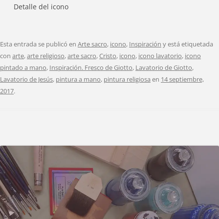
Detalle del icono
Esta entrada se publicó en
Arte sacro
,
icono
,
Inspiración
y está etiquetada
con
arte
,
arte religioso
,
arte sacro
,
Cristo
,
icono
,
icono lavatorio
,
icono
pintado a mano
,
Inspiración. Fresco de Giotto
,
Lavatorio de Giotto
,
Lavatorio de Jesús
,
pintura a mano
,
pintura religiosa
en
14 septiembre,
2017
.