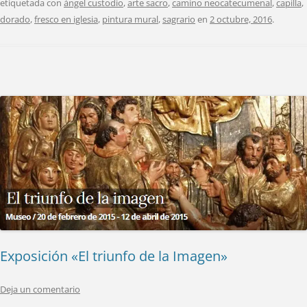
etiquetada con
ángel custodio
,
arte sacro
,
camino neocatecumenal
,
capilla
,
dorado
,
fresco en iglesia
,
pintura mural
,
sagrario
en
2 octubre, 2016
.
Exposición «El triunfo de la Imagen»
Deja un comentario