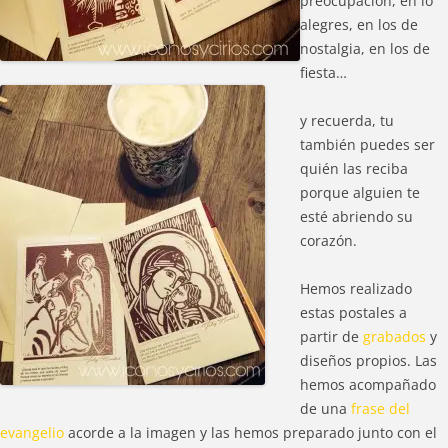
preocupación, en lo
alegres, en los de
nostalgia, en los de
fiesta…
y recuerda, tu
también puedes ser
quién las reciba
porque alguien te
esté abriendo su
corazón.
Hemos realizado
estas postales a
partir de
grabados
y
diseños propios. Las
hemos acompañado
de una
frase del
evangelio
acorde a la imagen y las hemos preparado junto con el