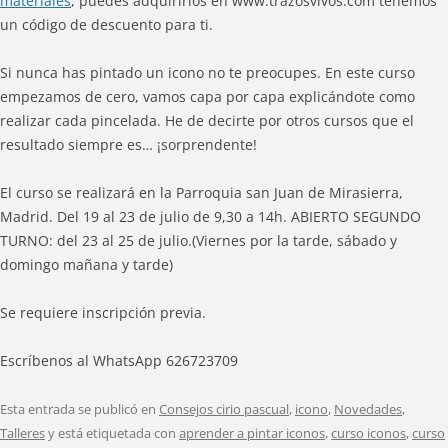
materiales
, puedes adquirirlos en www.trazosvivos.com tenemos
un código de descuento para ti.
Si nunca has pintado un icono no te preocupes. En este curso
empezamos de cero, vamos capa por capa explicándote como
realizar cada pincelada. He de decirte por otros cursos que el
resultado siempre es… ¡sorprendente!
El curso se realizará en la Parroquia san Juan de Mirasierra,
Madrid. Del 19 al 23 de julio de 9,30 a 14h. ABIERTO SEGUNDO
TURNO: del 23 al 25 de julio.(Viernes por la tarde, sábado y
domingo mañana y tarde)
Se requiere inscripción previa.
Escríbenos al WhatsApp 626723709
Esta entrada se publicó en
Consejos cirio pascual
,
icono
,
Novedades
,
Talleres
y está etiquetada con
aprender a pintar iconos
,
curso iconos
,
curso