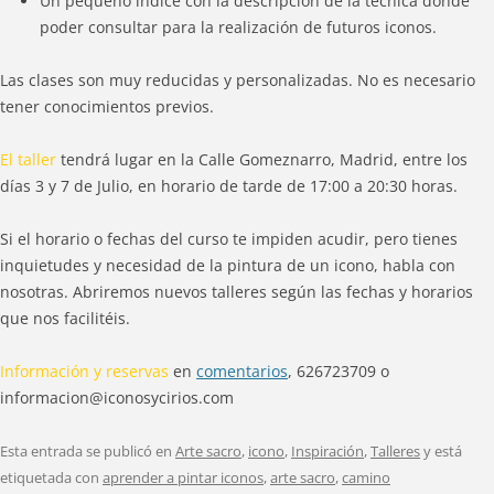
Un pequeño índice con la descripción de la técnica dónde
poder consultar para la realización de futuros iconos.
Las clases son muy reducidas y personalizadas. No es necesario
tener conocimientos previos.
El taller
tendrá lugar en la Calle Gomeznarro, Madrid, entre los
días 3 y 7 de Julio, en horario de tarde de 17:00 a 20:30 horas.
Si el horario o fechas del curso te impiden acudir, pero tienes
inquietudes y necesidad de la pintura de un icono, habla con
nosotras. Abriremos nuevos talleres según las fechas y horarios
que nos facilitéis.
Información y reservas
en
comentarios
, 626723709 o
informacion@iconosycirios.com
Esta entrada se publicó en
Arte sacro
,
icono
,
Inspiración
,
Talleres
y está
etiquetada con
aprender a pintar iconos
,
arte sacro
,
camino