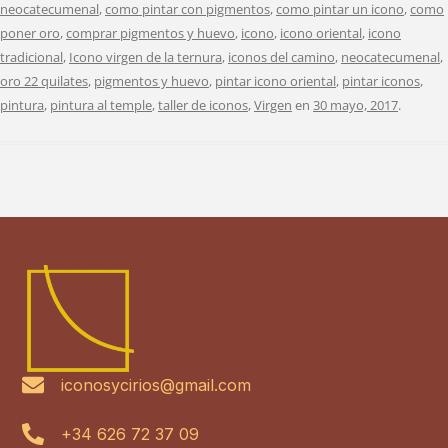
neocatecumenal
,
como pintar con pigmentos
,
como pintar un icono
,
como
poner oro
,
comprar pigmentos y huevo
,
icono
,
icono oriental
,
icono
tradicional
,
Icono virgen de la ternura
,
iconos del camino
,
neocatecumenal
,
oro 22 quilates
,
pigmentos y huevo
,
pintar icono oriental
,
pintar iconos
,
pintura
,
pintura al temple
,
taller de iconos
,
Virgen
en
30 mayo, 2017
.
iconosycirios@gmail.com
+34 626 72 37 09