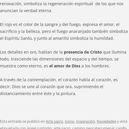
renovación, simboliza la regeneración espiritual de los que nos
anuncian la verdad eterna.
El rojo es el color de la sangre y del fuego, expresa el amor, el
sacrificio y la belleza, pero el fuego anaranjado también simboliza
el Espíritu Santo, y junto al amarillo simboliza la humildad.
Los detalles en oro, hablan de la
presencia de Cristo
que ilumina
todo, trasciende las dimensiones del espacio y del tiempo, se
muestra como eterno, es
el amor de Dios
a los hombres.
A través de la contemplación, el corazón habla al corazón, es
decir, Dios se une al corazón que ora, suprimiendo el
distanciamiento entre éste y la pintura.
Esta entrada se publicó en
Arte sacro
,
icono
,
Inspiración
,
Novedades
y está
etiquetada con
ángel custodio
,
arte sacro
,
camino neocatecumenal
,
capilla
,