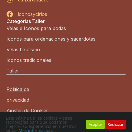
iconosycirios
Categorias Taller
Velas e Iconos para bodas
Iconos para ordenaciones y sacerdotes
Velas bautismo
Iconos tradicionales
Taller
Politica de
privacidad
Ajustes de Cookies
Esta página utiliza cookies y otras
ICONOSYCIRIOS
tecnologías para que podamos
Aceptar
Rechazar
mejorar su experiencia en nuestros
sitios:
Más información.