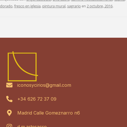
dorado
,
fresco en iglesia
,
pintura mural
,
sagrario
en
2 octubre, 2016
.
iconosycirios@gmail.com
+34 626 72 37 09
Madrid Calle Gomeznarro n6
d.m.artesacro