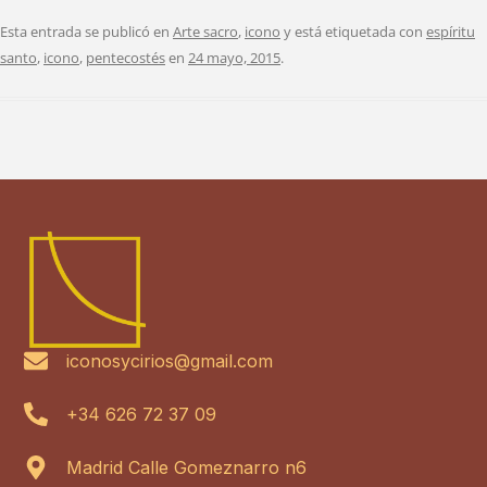
Esta entrada se publicó en
Arte sacro
,
icono
y está etiquetada con
espíritu
santo
,
icono
,
pentecostés
en
24 mayo, 2015
.
iconosycirios@gmail.com
+34 626 72 37 09
Madrid Calle Gomeznarro n6