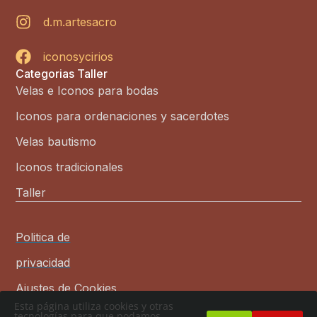
d.m.artesacro
iconosycirios
Categorias Taller
Velas e Iconos para bodas
Iconos para ordenaciones y sacerdotes
Velas bautismo
Iconos tradicionales
Taller
Politica de
privacidad
Ajustes de Cookies
Esta página utiliza cookies y otras
ICONOSYCIRIOS
tecnologías para que podamos