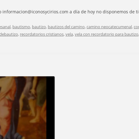
informacion@iconosycirios.com a día de hoy no disponemos de tien
esanal
,
bautismo
,
bautizo
,
bautizos del camino
,
camino neocatecumenal
,
co
odebautizo
,
recordatorios cristianos
,
vela
,
vela con recordatorio para bautizo