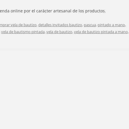
da online por el carácter artesanal de los productos.
mprar vela de bautizo
,
detalles invitados bautizo
,
pascua
,
pintado a mano
,
,
vela de bautismo pintada
,
vela de bautizo
,
vela de bautizo pintada a mano
,