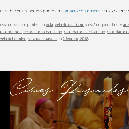
Para hacer un pedido ponte en
contacto con nosotras:
626723709 o 
Esta entrada se publicó en
Vela
,
Vela de Bautismo
y está etiquetada con
art
recordatorio
,
recordatorio bautismo
,
recordatorio del camino
,
recordatori
vela del camino
,
vela para pascua
en
2 febrero, 2018
.