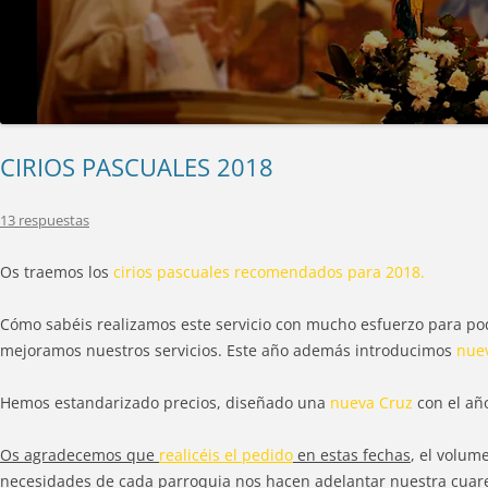
CIRIOS PASCUALES 2018
13 respuestas
Os traemos los
cirios pascuales recomendados para 2018.
Cómo sabéis realizamos este servicio con mucho esfuerzo para po
mejoramos nuestros servicios. Este año además introducimos
nuev
Hemos estandarizado precios, diseñado una
nueva Cruz
con el año
Os agradecemos que
realicéis el pedido
en estas fechas
, el volum
necesidades de cada parroquia nos hacen adelantar nuestra cua