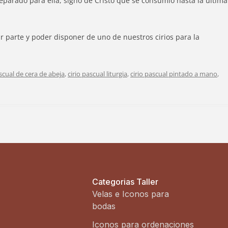
reparado para ella, signo de Cristo que se consumió hasta la última
r parte y poder disponer de uno de nuestros cirios para la
ascual de cera de abeja
,
cirio pascual liturgia
,
cirio pascual pintado a mano
,
Categorias Taller
Velas e Iconos para
bodas
Iconos para ordenaciones