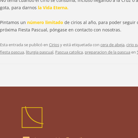
No tema cuando el cirio se consuma, incluso llegando a la Cruz o al
gota, para darnos
la Vida Eterna.
Pintamos un
número limitado
de cirios al año, para poder seguir 
próxima Fiesta Pascual, póngase en contacto con nosotras.
Esta entrada se publicó en
Cirios
y está etiquetada con
cera de abeja
,
cirio 
fiesta pascua
,
liturgia pascual
,
Pascua catolica
,
preparacion de la pascua
en