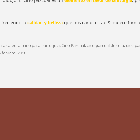
 dibujo. El cirio pascual es un
elemento en favor de la liturgia
, p
ofreciendo la
calidad y belleza
que nos caracteriza. Si quiere forma
para catedral
,
cirio para parroquia
,
Cirio Pascual
,
cirio pascual de cera
,
cirio p
5 febrero, 2018
.