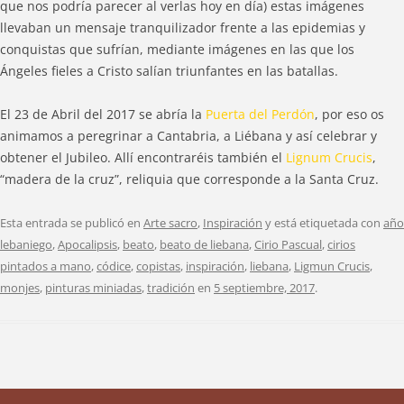
que nos podría parecer al verlas hoy en día) estas imágenes
llevaban un mensaje tranquilizador frente a las epidemias y
conquistas que sufrían, mediante imágenes en las que los
Ángeles fieles a Cristo salían triunfantes en las batallas.
El 23 de Abril del 2017 se abría la
Puerta del Perdón
, por eso os
animamos a peregrinar a Cantabria, a Liébana y así celebrar y
obtener el Jubileo. Allí encontraréis también el
Lignum Crucis
,
“madera de la cruz”, reliquia que corresponde a la Santa Cruz.
Esta entrada se publicó en
Arte sacro
,
Inspiración
y está etiquetada con
año
lebaniego
,
Apocalipsis
,
beato
,
beato de liebana
,
Cirio Pascual
,
cirios
pintados a mano
,
códice
,
copistas
,
inspiración
,
liebana
,
Ligmun Crucis
,
monjes
,
pinturas miniadas
,
tradición
en
5 septiembre, 2017
.