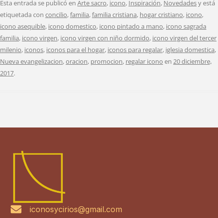
Esta entrada se publicó en
Arte sacro
,
icono
,
Inspiración
,
Novedades
y está
etiquetada con
concilio
,
familia
,
familia cristiana
,
hogar cristiano
,
icono
,
icono asequible
,
icono domestico
,
icono pintado a mano
,
icono sagrada
familia
,
icono virgen
,
icono virgen con niño dormido
,
icono virgen del tercer
milenio
,
iconos
,
iconos para el hogar
,
iconos para regalar
,
iglesia domestica
,
Nueva evangelizacion
,
oracion
,
promocion
,
regalar icono
en
20 diciembre,
2017
.
iconosycirios@gmail.com