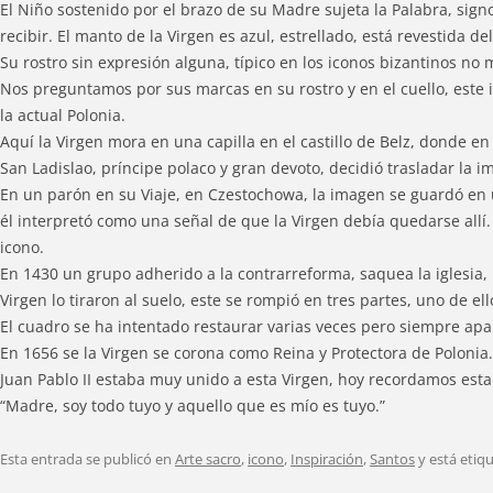
El Niño sostenido por el brazo de su Madre sujeta la Palabra, sign
recibir. El manto de la Virgen es azul, estrellado, está revestida del
Su rostro sin expresión alguna, típico en los iconos bizantinos no m
Nos preguntamos por sus marcas en su rostro y en el cuello, este 
la actual Polonia.
Aquí la Virgen mora en una capilla en el castillo de Belz, donde en
San Ladislao, príncipe polaco y gran devoto, decidió trasladar la 
En un parón en su Viaje, en Czestochowa, la imagen se guardó en u
él interpretó como una señal de que la Virgen debía quedarse allí
icono.
En 1430 un grupo adherido a la contrarreforma, saquea la iglesia, 
Virgen lo tiraron al suelo, este se rompió en tres partes, uno de e
El cuadro se ha intentado restaurar varias veces pero siempre ap
En 1656 se la Virgen se corona como Reina y Protectora de Polonia.
Juan Pablo II estaba muy unido a esta Virgen, hoy recordamos esta
“Madre, soy todo tuyo y aquello que es mío es tuyo.”
Esta entrada se publicó en
Arte sacro
,
icono
,
Inspiración
,
Santos
y está etiq