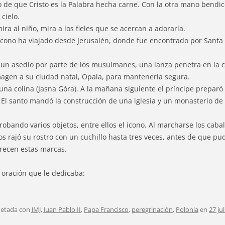
o de que Cristo es la Palabra hecha carne. Con la otra mano bendice
 cielo.
ira al niño, mira a los fieles que se acercan a adorarla.
icono ha viajado desde Jerusalén, donde fue encontrado por Santa 
 un asedio por parte de los musulmanes, una lanza penetra en la cap
imagen a su ciudad natal, Opala, para mantenerla segura.
na colina (Jasna Góra). A la mañana siguiente el príncipe preparó 
. El santo mandó la construcción de una iglesia y un monasterio de
robando varios objetos, entre ellos el icono. Al marcharse los caba
llos rajó su rostro con un cuchillo hasta tres veces, antes de que p
arecen estas marcas.
 oración que le dedicaba:
uetada con
JMJ
,
Juan Pablo II
,
Papa Francisco
,
peregrinación
,
Polonia
en
27 ju