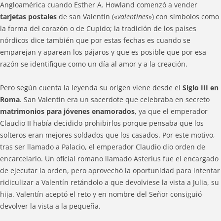
Angloamérica cuando Esther A. Howland comenzó a vender
tarjetas postales
de san Valentín («
valentines
») con símbolos como
la forma del corazón o de Cupido; la tradición de los países
nórdicos dice también que por estas fechas es cuando se
emparejan y aparean los pájaros y que es posible que por esa
razón se identifique como un día al amor y a la creación.
Pero según cuenta la leyenda su origen viene desde el
Siglo III en
Roma
. San Valentín era un sacerdote que celebraba en secreto
matrimonios para jóvenes enamorados
, ya que el emperador
Claudio II había decidido prohibirlos porque pensaba que los
solteros eran mejores soldados que los casados. Por este motivo,
tras ser llamado a Palacio, el emperador Claudio dio orden de
encarcelarlo. Un oficial romano llamado Asterius fue el encargado
de ejecutar la orden, pero aprovechó la oportunidad para intentar
ridiculizar a Valentín retándolo a que devolviese la vista a Julia, su
hija. Valentín aceptó el reto y en nombre del Señor consiguió
devolver la vista a la pequeña.