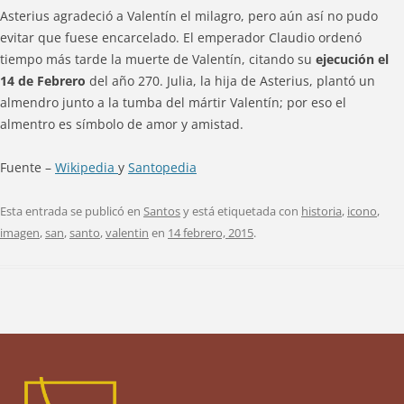
Asterius agradeció a Valentín el milagro, pero aún así no pudo
evitar que fuese encarcelado. El emperador Claudio ordenó
tiempo más tarde la muerte de Valentín, citando su
ejecución el
14 de Febrero
del año 270. Julia, la hija de Asterius, plantó un
almendro junto a la tumba del mártir Valentín; por eso el
almentro es símbolo de amor y amistad.
Fuente –
Wikipedia
y
Santopedia
Esta entrada se publicó en
Santos
y está etiquetada con
historia
,
icono
,
imagen
,
san
,
santo
,
valentin
en
14 febrero, 2015
.