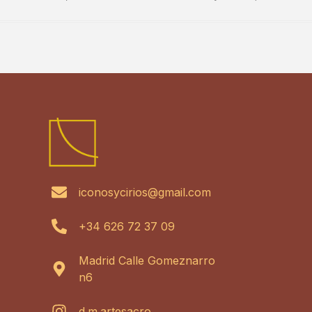
iconosycirios@gmail.com
+34 626 72 37 09
Madrid Calle Gomeznarro
n6
d.m.artesacro