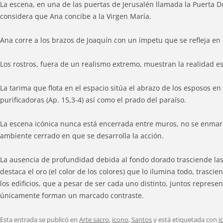
La escena, en una de las puertas de Jerusalén llamada la Puerta D
considera que Ana concibe a la Virgen María.
Ana corre a los brazos de Joaquín con un ímpetu que se refleja en
Los rostros, fuera de un realismo extremo, muestran la realidad e
La tarima que flota en el espacio sitúa el abrazo de los esposos en
purificadoras (Ap. 15,3-4) así como el prado del paraíso.
La escena icónica nunca está encerrada entre muros, no se enmarca 
ambiente cerrado en que se desarrolla la acción.
La ausencia de profundidad debida al fondo dorado trasciende las
destaca el oro (el color de los colores) que lo ilumina todo, tras
los edificios, que a pesar de ser cada uno distinto, juntos repres
únicamente forman un marcado contraste.
Esta entrada se publicó en
Arte sacro
,
icono
,
Santos
y está etiquetada con
i