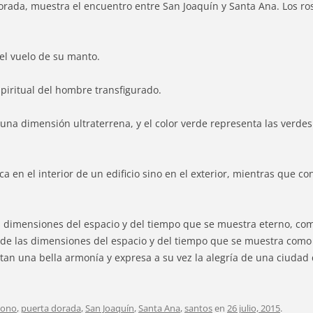
orada, muestra el encuentro entre San Joaquín y Santa Ana. Los ro
 el vuelo de su manto.
spiritual del hombre transfigurado.
 una dimensión ultraterrena, y el color verde representa las verdes
en el interior de un edificio sino en el exterior, mientras que con
 dimensiones del espacio y del tiempo que se muestra eterno, com
ciende las dimensiones del espacio y del tiempo que se muestra com
entan una bella armonía y expresa a su vez la alegría de una ciuda
cono
,
puerta dorada
,
San Joaquín
,
Santa Ana
,
santos
en
26 julio, 2015
.